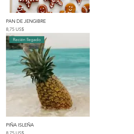
PAN DE JENGIBRE
Precio
8,75 US$
Recién llegado
PIÑA ISLEÑA
Precio
8,75 US$