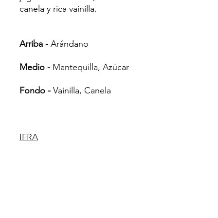
canela y rica vainilla.
Arriba -
Arándano
Medio -
Mantequilla, Azúcar
Fondo -
Vainilla, Canela
IFRA
Gel de baño 5,00%
Velas 100.00%
Incienso 100.00%