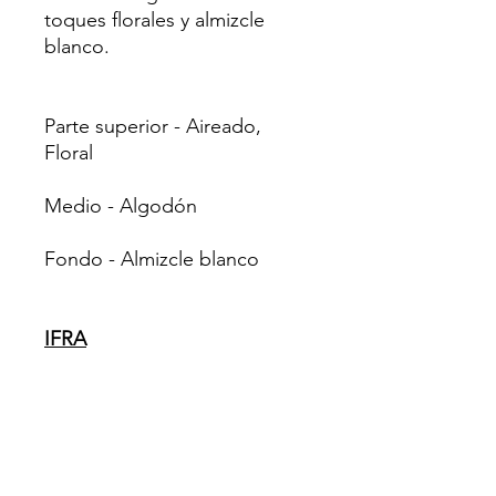
toques florales y almizcle
blanco.
Parte superior - Aireado,
Floral
Medio - Algodón
Fondo - Almizcle blanco
IFRA
Gel de baño 48,08%
Velas 100.00% Incienso
100.00%