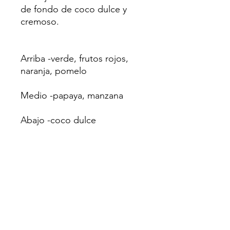
de fondo de coco dulce y
cremoso.
Arriba -verde, frutos rojos,
naranja, pomelo
Medio -papaya, manzana
Abajo -coco dulce
IFRA
Gel de baño 13,07%
Velas 100.00%
Incienso 100.00%
Detergente para ropa