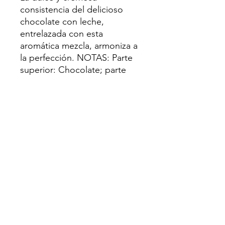
consistencia del delicioso 
chocolate con leche, 
entrelazada con esta 
aromática mezcla, armoniza a 
la perfección. NOTAS: Parte 
superior: Chocolate; parte 
media: Leche; parte inferior: 
Crema, azúcar. Nivel/Límite 
de aplicación (IFRA): Gel de 
ducha: 15,11 %; Velas: 100,00 
%; Incienso: 100,00 %; 
Detergente para ropa: 15,11 
%; Champú: 15,11 %; Jabón: 
15,11 %.
Northhoustoncandlesupply@gmail.com