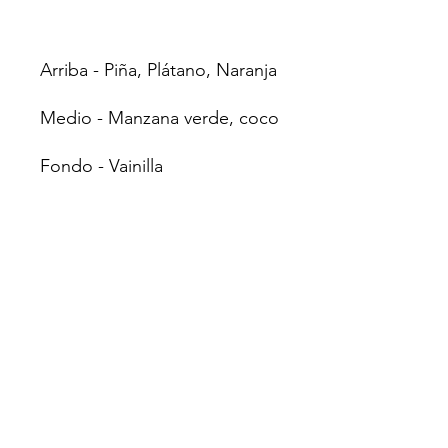
Arriba - Piña, Plátano, Naranja
Medio - Manzana verde, coco
Fondo - Vainilla
IFRA
Gel de baño 7,47%
Velas 100.00%
Incienso 100.00%
Detergente para ropa
100.00%
Champú 7,47%
Jabón 7,47%