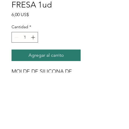
FRESA 1ud
Precio
6,00 US$
Cantidad
*
Agregar al carrito
MOLDE DE SILICONA DE
FRESA DE TAMAÑO
COMPLETO 1 ud.
Northhoustoncandlesupply@gmail.com